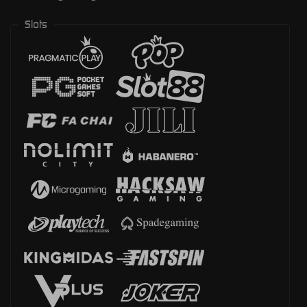
Slots