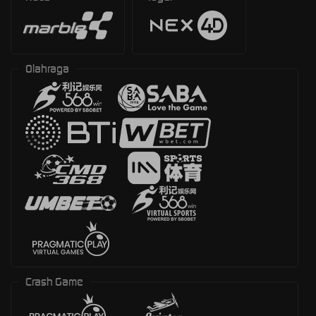
Olahraga
Crash Game