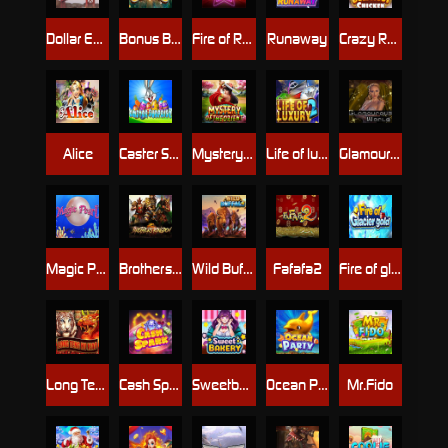
Dollar Eagle
Bonus Bears
Fire of Rue Royale
Runaway
Crazy Restaurant
Alice
Caster Surprise
Mystery Of The Orient
Life of luxury II
Glamourous World
Magic Pearl
Brothers Kingdom
Wild Buffalo
Fafafa2
Fire of glacier gold
Long Teng Hu Xiao
Cash Spark
Sweetbakery
Ocean Party
Mr.Fido