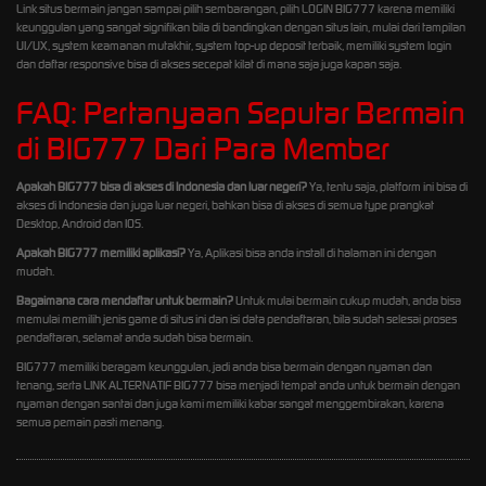
Link situs bermain jangan sampai pilih sembarangan, pilih LOGIN BIG777 karena memiliki
keunggulan yang sangat signifikan bila di bandingkan dengan situs lain, mulai dari tampilan
UI/UX, system keamanan mutakhir, system top-up deposit terbaik, memiliki system login
dan daftar responsive bisa di akses secepat kilat di mana saja juga kapan saja.
FAQ: Pertanyaan Seputar Bermain
di BIG777 Dari Para Member
Apakah BIG777 bisa di akses di Indonesia dan luar negeri?
Ya, tentu saja, platform ini bisa di
akses di Indonesia dan juga luar negeri, bahkan bisa di akses di semua type prangkat
Desktop, Android dan IOS.
Apakah BIG777 memiliki aplikasi?
Ya, Aplikasi bisa anda install di halaman ini dengan
mudah.
Bagaimana cara mendaftar untuk bermain?
Untuk mulai bermain cukup mudah, anda bisa
memulai memilih jenis game di situs ini dan isi data pendaftaran, bila sudah selesai proses
pendaftaran, selamat anda sudah bisa bermain.
BIG777 memiliki beragam keunggulan, jadi anda bisa bermain dengan nyaman dan
tenang, serta LINK ALTERNATIF BIG777 bisa menjadi tempat anda untuk bermain dengan
nyaman dengan santai dan juga kami memiliki kabar sangat menggembirakan, karena
semua pemain pasti menang.