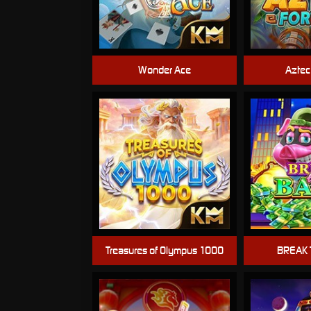
Wonder Ace
Aztec
Treasures of Olympus 1000
BREAK 