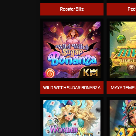
Rooster Blitz
Peda
WILD WITCH SUGAR BONANZA
MAYA TEMPL