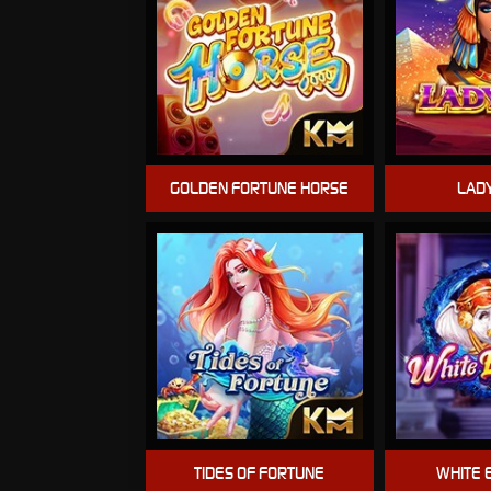
GOLDEN FORTUNE HORSE
LADY
TIDES OF FORTUNE
WHITE 