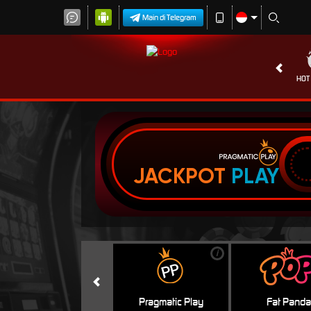
Main di Telegram
HOT
JACKPOT
PLAY
i
Pragmatic Play
Fat Pand