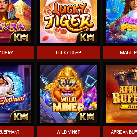
 OF RA
LUCKY TIGER
MAGIC 
ELEPHANT
WILD MINER
AFRICAN BU