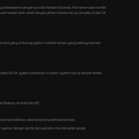
 bekerjasama dengan provider terbaik Indonesia. Permainan ada memiliki
i transfer bank, selain banyak pilihan metode top-up, tampilan UI dan UX
ponsive yang di dukung system mutakhir terbaru yang pastinya kekinian
tampilan UI/UX, system keamanan mutakhir, system top-up deposit terbaik,
kat Desktop, Android dan IOS.
 proses pendaftaran, selamat anda sudah bisa bermain.
nyaman dengan santai dan juga kami memiliki kabar sangat