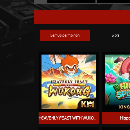
Semua permainan
Slots
HEAVENLY FEAST WITH WUKONG
Hippo