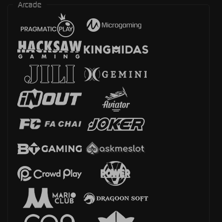
Arcade