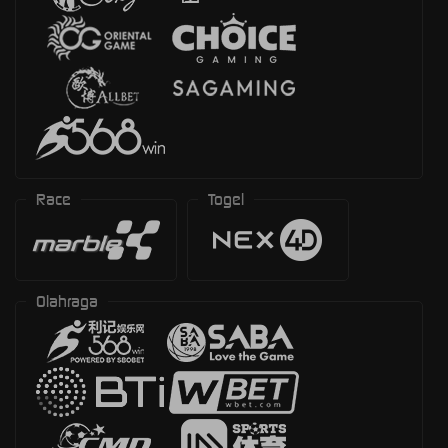
Race
Togel
Olahraga