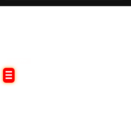
Tap Me!