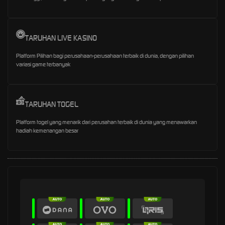
TARUHAN LIVE KASINO
Platform Pilihan bagi perusahaan-perusahaan terbaik di dunia, dengan pilihan
variasi game terbanyak
TARUHAN TOGEL
Platform togel yang menarik dari perusahan terbaik di dunia yang menawarkan
hadiah kemenangan besar