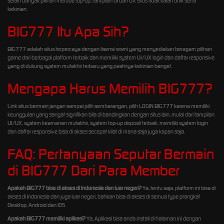
selain banyak pilihan metode top-up, tampilan UI dan UX situs tidak kalah unik serta
kekinian.
BIG777 Itu Apa Sih?
BIG777 adalah situs terpercaya dengan lisensi resmi yang menyediakan beragam pilihan
game dari berbagai platform terbaik dan memiliki system UI/UX login dan daftar responsive
yang di dukung system mutakhir terbaru yang pastinya kekinian banget.
Mengapa Harus Memilih BIG777?
Link situs bermain jangan sampai pilih sembarangan, pilih LOGIN BIG777 karena memiliki
keunggulan yang sangat signifikan bila di bandingkan dengan situs lain, mulai dari tampilan
UI/UX, system keamanan mutakhir, system top-up deposit terbaik, memiliki system login
dan daftar responsive bisa di akses secepat kilat di mana saja juga kapan saja.
FAQ: Pertanyaan Seputar Bermain
di BIG777 Dari Para Member
Apakah BIG777 bisa di akses di Indonesia dan luar negeri?
Ya, tentu saja, platform ini bisa di
akses di Indonesia dan juga luar negeri, bahkan bisa di akses di semua type prangkat
Desktop, Android dan IOS.
Apakah BIG777 memiliki aplikasi?
Ya, Aplikasi bisa anda install di halaman ini dengan