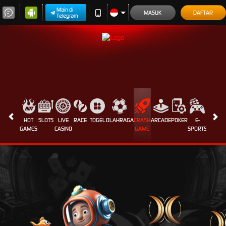
Main di
MASUK
DAFTAR
Telegram
HOT
SLOTS
LIVE
RACE
TOGEL
OLAHRAGA
CRASH
ARCADE
POKER
E-
SABUN
GAMES
CASINO
GAME
SPORTS
AYAM